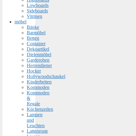
Lowboards
Sideboards
Vitrinen
möbel
Bänke
Barmöbel
Betten
Container
Dekoartikel
Dielenmöbel
Garderoben
Herrendiener
Hocker
Hollywoodschaukel
Kinderbetten
Kommoden
Kommoden
&
Regale
Küchenzeilen
Lampen
und
Leuchten
Lattenroste