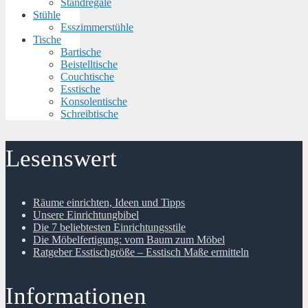
Standregale
Stühle
Esszimmerstühle
Tische
Bartische
Beistelltische
Couchtische
Esstische
Konsolentische
Schreibtische
Lesenswert
Räume einrichten, Ideen und Tipps
Unsere Einrichtungbibel
Die 7 beliebtesten Einrichtungsstile
Die Möbelfertigung: vom Baum zum Möbel
Ratgeber Esstischgröße – Esstisch Maße ermitteln
Informationen