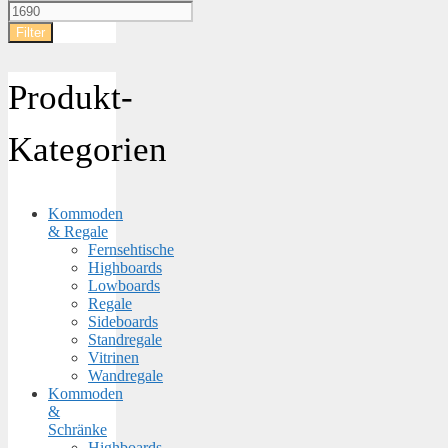
Preis
Max.
Preis
Filter
Produkt-
Kategorien
Kommoden
& Regale
Fernsehtische
Highboards
Lowboards
Regale
Sideboards
Standregale
Vitrinen
Wandregale
Kommoden
&
Schränke
Highboards