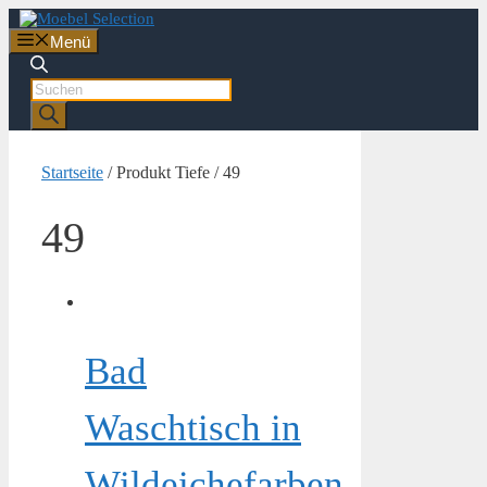
Zum
Inhalt
Menü
springen
Products
search
Startseite
/ Produkt Tiefe / 49
49
Bad
Waschtisch in
Wildeichefarben