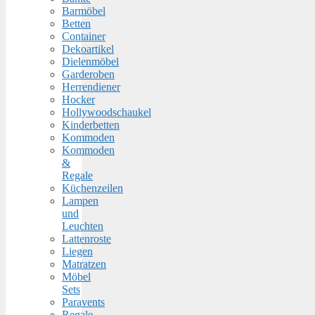
Barmöbel
Betten
Container
Dekoartikel
Dielenmöbel
Garderoben
Herrendiener
Hocker
Hollywoodschaukel
Kinderbetten
Kommoden
Kommoden
&
Regale
Küchenzeilen
Lampen
und
Leuchten
Lattenroste
Liegen
Matratzen
Möbel
Sets
Paravents
Regale