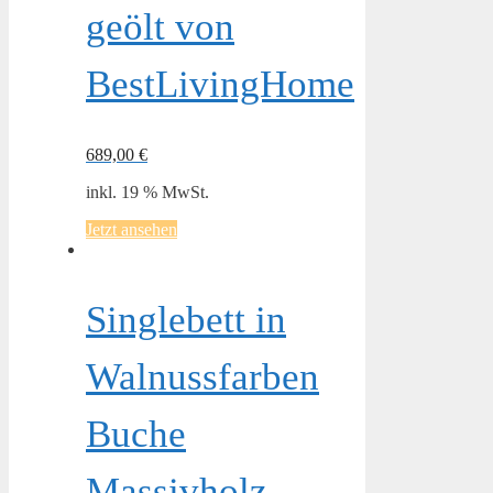
geölt von
BestLivingHome
689,00
€
inkl. 19 % MwSt.
Jetzt ansehen
Singlebett in
Walnussfarben
Buche
Massivholz