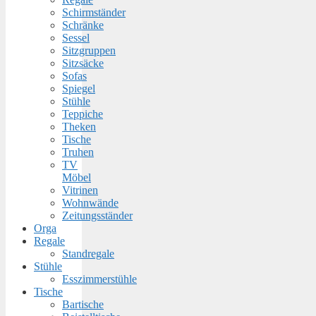
Schirmständer
Schränke
Sessel
Sitzgruppen
Sitzsäcke
Sofas
Spiegel
Stühle
Teppiche
Theken
Tische
Truhen
TV
Möbel
Vitrinen
Wohnwände
Zeitungsständer
Orga
Regale
Standregale
Stühle
Esszimmerstühle
Tische
Bartische