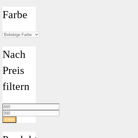
Farbe
Nach
Preis
filtern
Min.
Preis
Max.
Preis
Filter