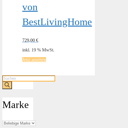
von
BestLivingHome
729,00
€
inkl. 19 % MwSt.
Jetzt ansehen
Products
search
Marke