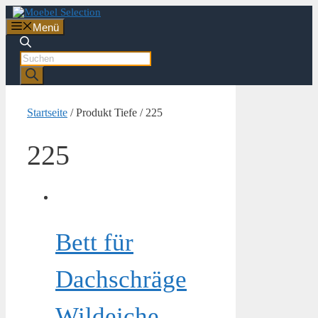
Zum
Inhalt
Menü
springen
Products
search
Startseite
/ Produkt Tiefe / 225
225
Bett für
Dachschräge
Wildeiche