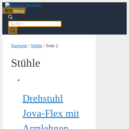
Zum
Inhalt
Menü
springen
Products
search
Startseite
/
Stühle
/ Seite 2
Stühle
Drehstuhl
Jova-Flex mit
Armlehnen