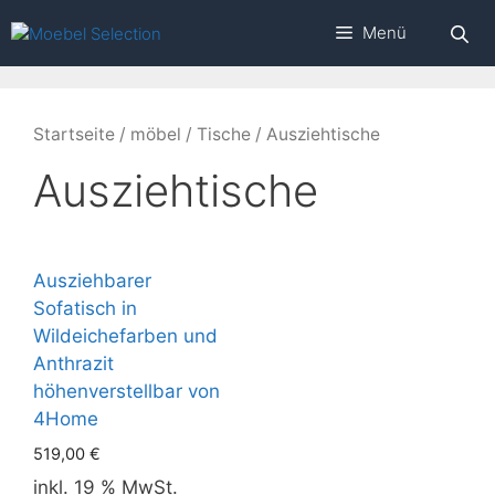
Zum
Menü
Inhalt
springen
Startseite
/
möbel
/
Tische
/ Ausziehtische
Ausziehtische
Ausziehbarer
Sofatisch in
Wildeichefarben und
Anthrazit
höhenverstellbar von
4Home
519,00
€
inkl. 19 % MwSt.