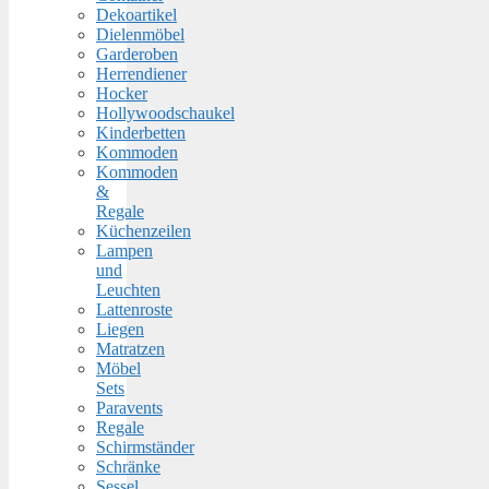
Dekoartikel
Dielenmöbel
Garderoben
Herrendiener
Hocker
Hollywoodschaukel
Kinderbetten
Kommoden
Kommoden
&
Regale
Küchenzeilen
Lampen
und
Leuchten
Lattenroste
Liegen
Matratzen
Möbel
Sets
Paravents
Regale
Schirmständer
Schränke
Sessel