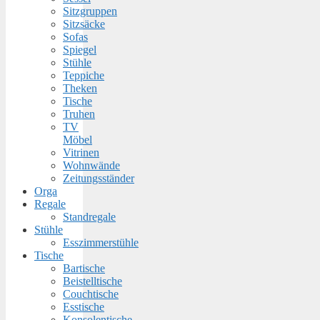
Sitzgruppen
Sitzsäcke
Sofas
Spiegel
Stühle
Teppiche
Theken
Tische
Truhen
TV
Möbel
Vitrinen
Wohnwände
Zeitungsständer
Orga
Regale
Standregale
Stühle
Esszimmerstühle
Tische
Bartische
Beistelltische
Couchtische
Esstische
Konsolentische