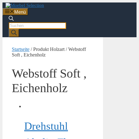
Zum
Inhalt
Menü
springen
Products
search
Startseite
/ Produkt Holzart / Webstoff
Soft , Eichenholz
Webstoff Soft ,
Eichenholz
Drehstuhl