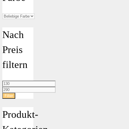
Nach
Preis
filtern
Min.
Preis
Max.
Preis
Filter
Produkt-