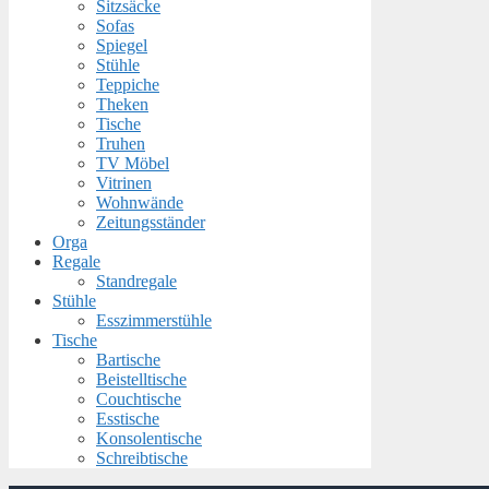
Sitzsäcke
Sofas
Spiegel
Stühle
Teppiche
Theken
Tische
Truhen
TV Möbel
Vitrinen
Wohnwände
Zeitungsständer
Orga
Regale
Standregale
Stühle
Esszimmerstühle
Tische
Bartische
Beistelltische
Couchtische
Esstische
Konsolentische
Schreibtische