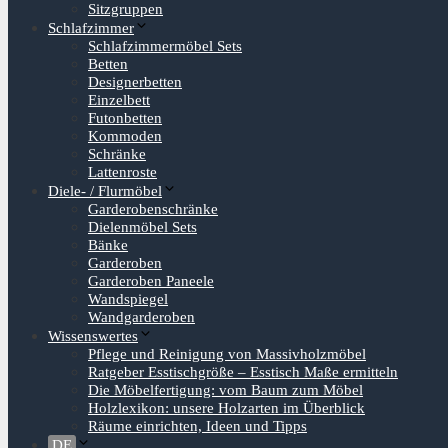
Sitzgruppen
Schlafzimmer
Schlafzimmermöbel Sets
Betten
Designerbetten
Einzelbett
Futonbetten
Kommoden
Schränke
Lattenroste
Diele- / Flurmöbel
Garderobenschränke
Dielenmöbel Sets
Bänke
Garderoben
Garderoben Paneele
Wandspiegel
Wandgarderoben
Wissenswertes
Pflege und Reinigung von Massivholzmöbel
Ratgeber Esstischgröße – Esstisch Maße ermitteln
Die Möbelfertigung: vom Baum zum Möbel
Holzlexikon: unsere Holzarten im Überblick
Räume einrichten, Ideen und Tipps
DE