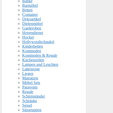
Bänke
Barmöbel
Betten
Container
Dekoartikel
Dielenmöbel
Garderoben
Herrendiener
Hocker
Hollywoodschaukel
Kinderbetten
Kommoden
Kommoden & Regale
Küchenzeilen
Lampen und Leuchten
Lattenroste
Liegen
Matratzen
Möbel Sets
Paravents
Regale
Schirmständer
Schränke
Sessel
Sitzgruppen