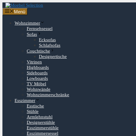
Zum
Inhalt
Menü
springen
Wohnzimmer
Fernsehsessel
Sofas
Ecksofas
Schlafsofas
Couchtische
Designertische
Vitrinen
Highboards
Sideboards
Lowboards
TV Möbel
Wohnwände
Wohnzimmerschränke
Esszimmer
Esstische
Stühle
Armlehnstuhl
Designerstühle
Esszimmerstühle
Esszimmersessel