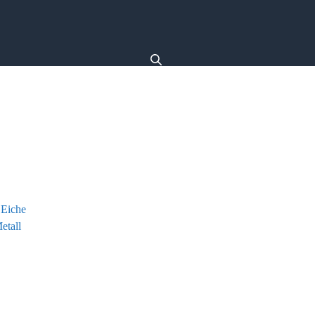
Eiche
etall