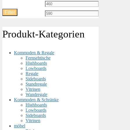
Min.
Max.
Filter
Preis
Preis
Produkt-Kategorien
Kommoden & Regale
Fernsehtische
Highboards
Lowboards
Regale
Sideboards
Standregale
Vitrinen
Wandregale
Kommoden & Schränke
Highboards
Lowboards
Sideboards
Vitrinen
möbel