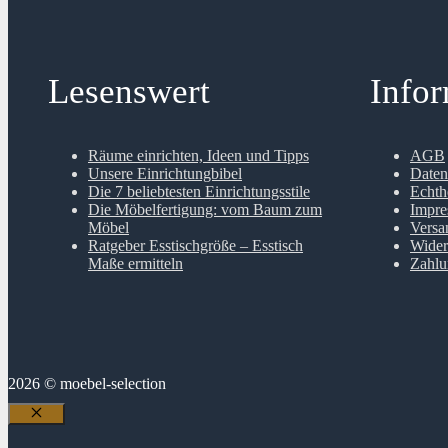
Lesenswert
Info
Räume einrichten, Ideen und Tipps
AGB
Unsere Einrichtungbibel
Daten
Die 7 beliebtesten Einrichtungsstile
Echth
Die Möbelfertigung: vom Baum zum
Impr
Möbel
Versa
Ratgeber Esstischgröße – Esstisch
Wider
Maße ermitteln
Zahlu
2026 © moebel-selection
Schließen