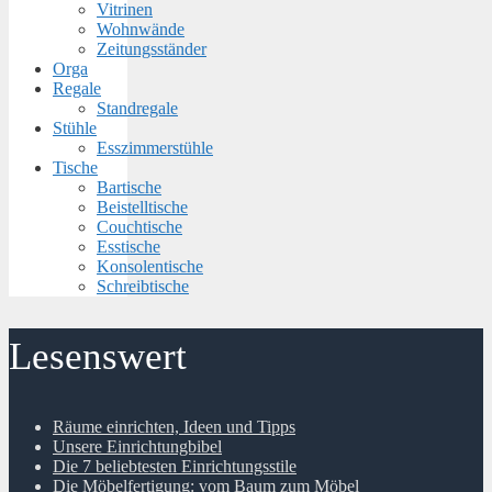
Vitrinen
Wohnwände
Zeitungsständer
Orga
Regale
Standregale
Stühle
Esszimmerstühle
Tische
Bartische
Beistelltische
Couchtische
Esstische
Konsolentische
Schreibtische
Lesenswert
Räume einrichten, Ideen und Tipps
Unsere Einrichtungbibel
Die 7 beliebtesten Einrichtungsstile
Die Möbelfertigung: vom Baum zum Möbel