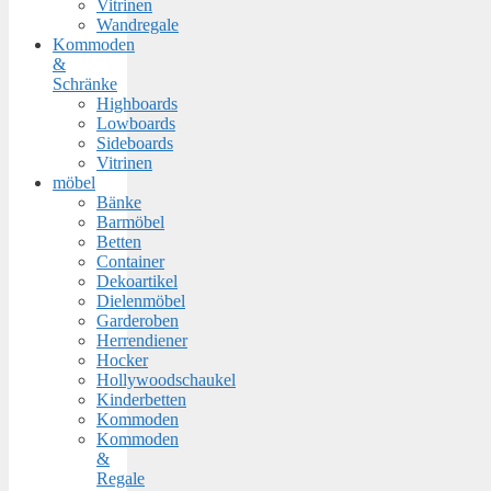
Vitrinen
Wandregale
Kommoden
&
Schränke
Highboards
Lowboards
Sideboards
Vitrinen
möbel
Bänke
Barmöbel
Betten
Container
Dekoartikel
Dielenmöbel
Garderoben
Herrendiener
Hocker
Hollywoodschaukel
Kinderbetten
Kommoden
Kommoden
&
Regale