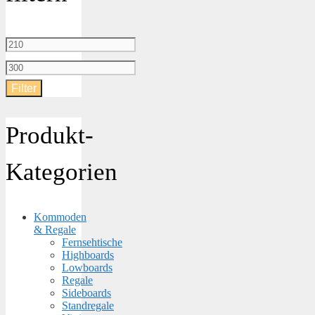
Min.
Preis
Max.
Filter
Preis
Produkt-
Kategorien
Kommoden
& Regale
Fernsehtische
Highboards
Lowboards
Regale
Sideboards
Standregale