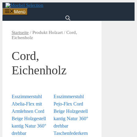
Zum
Inhalt
Menü
springen
Startseite
/ Produkt Holzart / Cord,
Eichenholz
Cord,
Eichenholz
Esszimmerstuhl
Esszimmerstuhl
Abelia-Flex mit
Pejo-Flex Cord
Armlehnen Cord
Beige Holzgestell
Beige Holzgestell
kantig Natur 360°
kantig Natur 360°
drehbar
drehbar
Taschenfederkern