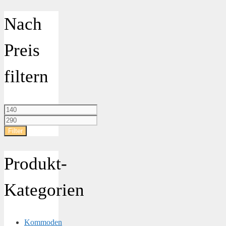
Nach
Preis
filtern
Min.
Preis
Max.
Preis
Filter
Produkt-
Kategorien
Kommoden