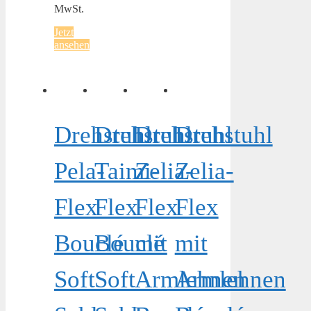
MwSt.
Jetzt
ansehen
Drehstuhl
Drehstuhl
Drehstuhl
Drehstuhl
Pela-
Taimi-
Zelia-
Zelia-
Flex
Flex
Flex
Flex
Bouclé
Bouclé
mit
mit
Soft
Soft
Armlehnen
Armlehnen