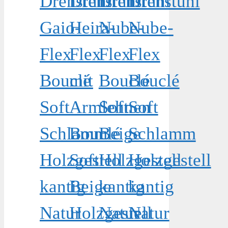
Drehstuhl
Drehstuhl
Drehstuhl
Drehstuhl
Gaio-
Heira-
Nube-
Nube-
Flex
Flex
Flex
Flex
Bouclé
mit
Bouclé
Bouclé
Soft
Armlehnen
Soft
Soft
Schlamm
Bouclé
Beige
Schlamm
Holzgestell
Soft
Holzgestell
Holzgestell
kantig
Beige
kantig
kantig
Natur
Holzgestell
Natur
Natur