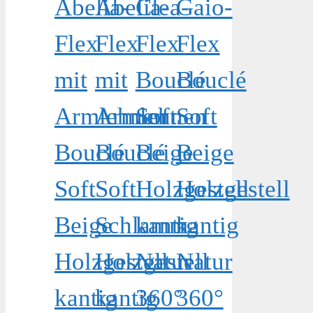
Abelia-
Abelia-
Clea-
Gaio-
Flex
Flex
Flex
Flex
mit
mit
Bouclé
Bouclé
Armlehnen
Armlehnen
Soft
Soft
Bouclé
Bouclé
Beige
Beige
Soft
Soft
Holzgestell
Holzgestell
Beige
Schlamm
kantig
kantig
Holzgestell
Holzgestell
Natur
Natur
kantig
kantig
360°
360°