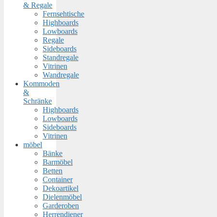
& Regale
Fernsehtische
Highboards
Lowboards
Regale
Sideboards
Standregale
Vitrinen
Wandregale
Kommoden
&
Schränke
Highboards
Lowboards
Sideboards
Vitrinen
möbel
Bänke
Barmöbel
Betten
Container
Dekoartikel
Dielenmöbel
Garderoben
Herrendiener