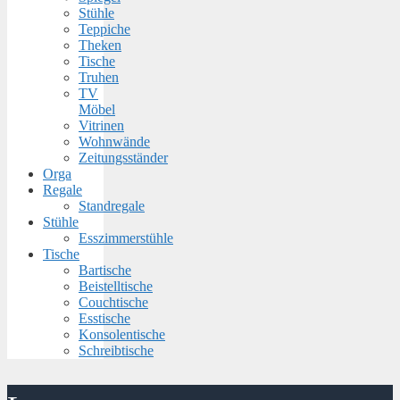
Stühle
Teppiche
Theken
Tische
Truhen
TV
Möbel
Vitrinen
Wohnwände
Zeitungsständer
Orga
Regale
Standregale
Stühle
Esszimmerstühle
Tische
Bartische
Beistelltische
Couchtische
Esstische
Konsolentische
Schreibtische