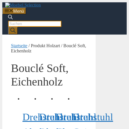
Zum
Inhalt
Menü
springen
Products
search
Startseite
/ Produkt Holzart / Bouclé Soft,
Eichenholz
Bouclé Soft,
Eichenholz
Drehstuhl
Drehstuhl
Drehstuhl
Drehstuhl