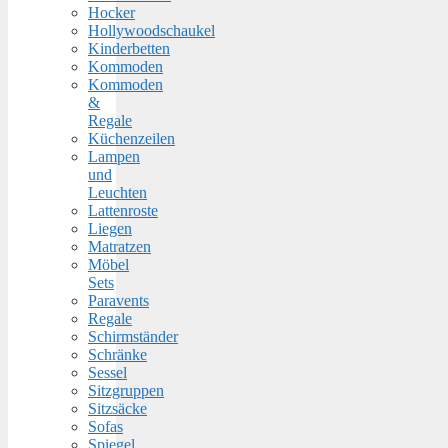
Hocker
Hollywoodschaukel
Kinderbetten
Kommoden
Kommoden
&
Regale
Küchenzeilen
Lampen
und
Leuchten
Lattenroste
Liegen
Matratzen
Möbel
Sets
Paravents
Regale
Schirmständer
Schränke
Sessel
Sitzgruppen
Sitzsäcke
Sofas
Spiegel