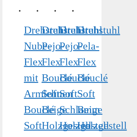
Drehstuhl
Drehstuhl
Drehstuhl
Drehstuhl
Nube-
Pejo-
Pejo-
Pela-
Flex
Flex
Flex
Flex
mit
Bouclé
Bouclé
Bouclé
Armlehnen
Soft
Soft
Soft
Bouclé
Beige
Schlamm
Beige
Soft
Holzgestell
Holzgestell
Holzgestell