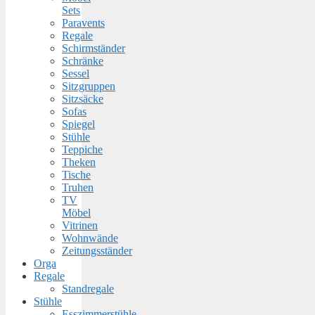
Sets
Paravents
Regale
Schirmständer
Schränke
Sessel
Sitzgruppen
Sitzsäcke
Sofas
Spiegel
Stühle
Teppiche
Theken
Tische
Truhen
TV
Möbel
Vitrinen
Wohnwände
Zeitungsständer
Orga
Regale
Standregale
Stühle
Esszimmerstühle