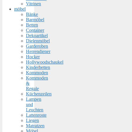
Vitrinen
möbel
Bänke
Barmöbel
Betten
Container
Dekoartikel
Dielenmöbel
Garderoben
Herrendiener
Hocker
Hollywoodschaukel
Kinderbetten
Kommoden
Kommoden
&
Regale
Küchenzeilen
Lampen
und
Leuchten
Lattenroste
Liegen
Matratzen
Möbel