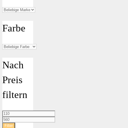
Farbe
Nach
Preis
filtern
Min.
Preis
Max.
Preis
Filter