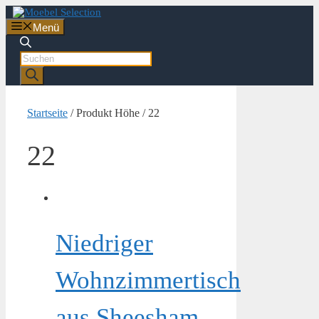
Zum
Inhalt
Menü
springen
Products
search
Startseite
/ Produkt Höhe / 22
22
Niedriger
Wohnzimmertisch
aus Sheesham