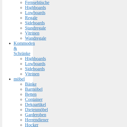
Fernsehtische
Highboards
Lowboards
Regale
Sideboards
Standregale
Vitrinen
Wandregale
Kommoden
&
Schränke
Highboards
Lowboards
Sideboards
Vitrinen
möbel
Bänke
Barmöbel
Betten
Container
Dekoartikel
Dielenmöbel
Garderoben
Herrendiener
Hocker