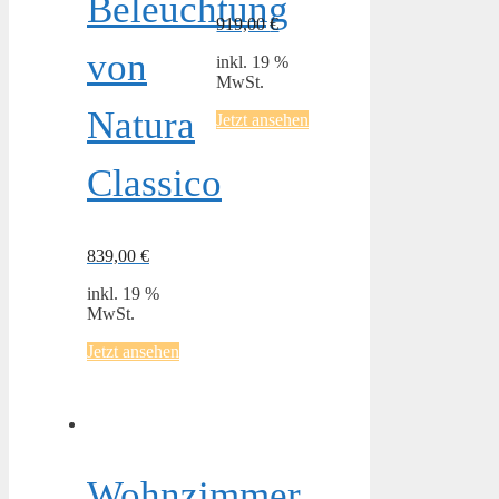
Beleuchtung
919,00
€
von
inkl. 19 %
MwSt.
Natura
Jetzt ansehen
Classico
839,00
€
inkl. 19 %
MwSt.
Jetzt ansehen
Wohnzimmer