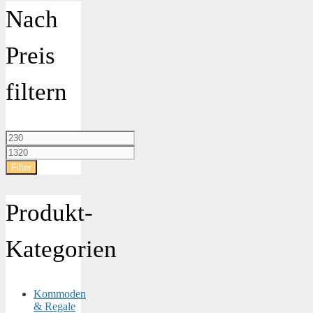
Nach
Preis
filtern
Min.
Preis
Max.
Preis
Filter
Produkt-
Kategorien
Kommoden
& Regale