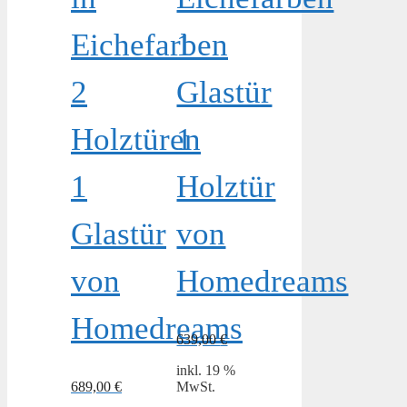
Eichefarben
1
2
Glastür
Holztüren
1
1
Holztür
Glastür
von
von
Homedreams
Homedreams
639,00
€
inkl. 19 %
689,00
€
MwSt.