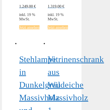
1.249,00
€
1.319,00
€
inkl. 19 %
inkl. 19 %
MwSt.
MwSt.
Jetzt ansehen
Jetzt ansehen
Stehlampe
Vitrinenschrank
in
aus
Dunkelgrau
Wildeiche
Massivholz
Massivholz