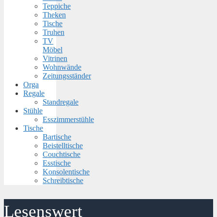
Teppiche
Theken
Tische
Truhen
TV
Möbel
Vitrinen
Wohnwände
Zeitungsständer
Orga
Regale
Standregale
Stühle
Esszimmerstühle
Tische
Bartische
Beistelltische
Couchtische
Esstische
Konsolentische
Schreibtische
Lesenswert