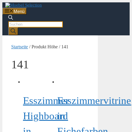
Zum
Inhalt
Menü
springen
Products
search
Startseite
/ Produkt Höhe / 141
141
Esszimmer
Esszimmervitrine
Highboard
in
in
Eichefarben