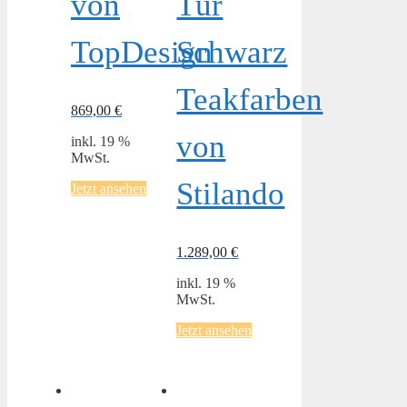
von
Tür
TopDesign
Schwarz
Teakfarben
869,00
€
von
inkl. 19 %
MwSt.
Stilando
Jetzt ansehen
1.289,00
€
inkl. 19 %
MwSt.
Jetzt ansehen