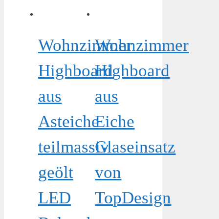
Wohnzimmer
Wohnzimmer
Highboard
Highboard
aus
aus
Asteiche
Eiche
teilmassiv
Glaseinsatz
geölt
von
LED
TopDesign