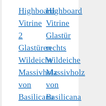
Highboard
Highboard
Vitrine
Vitrine
2
Glastür
Glastüren
rechts
Wildeiche
Wildeiche
Massivholz
Massivholz
von
von
Basilicana
Basilicana