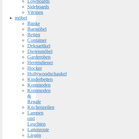
Lowboards
Sideboards
Vitrinen
möbel
Bänke
Barmöbel
Betten
Container
Dekoartikel
Dielenmöbel
Garderoben
Herrendiener
Hocker
Hollywoodschaukel
Kinderbetten
Kommoden
Kommoden
&
Regale
Küchenzeilen
Lampen
und
Leuchten
Lattenroste
Liegen