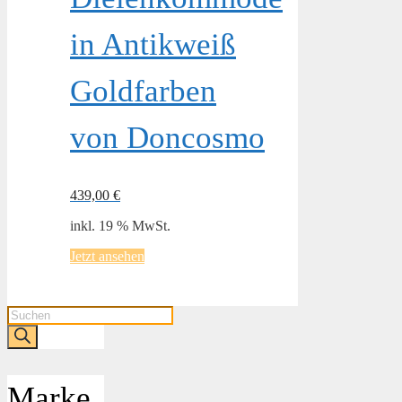
in Antikweiß
Goldfarben
von Doncosmo
439,00
€
inkl. 19 % MwSt.
Jetzt ansehen
Products
search
Marke