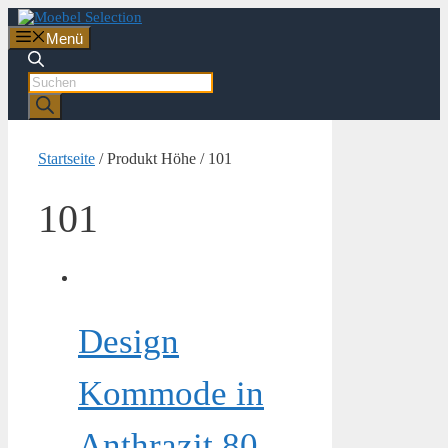
Zum
Inhalt
Menü
springen
Products
search
Startseite
/ Produkt Höhe / 101
101
Design
Kommode in
Anthrazit 80