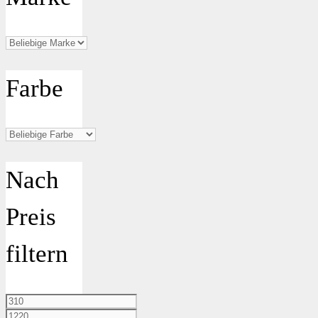
Farbe
Nach
Preis
filtern
Min.
Preis
Max.