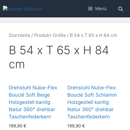
Zum
Menü
Inhalt
springen
Startseite
/ Produkt Größe / B 54 x T 65 x H 84 cm
B 54 x T 65 x H 84
cm
Drehstuhl Nube-Flex
Drehstuhl Nube-Flex
Bouclé Soft Beige
Bouclé Soft Schlamm
Holzgestell kantig
Holzgestell kantig
Natur 360° drehbar
Natur 360° drehbar
Taschenfederkern
Taschenfederkern
199,90
€
199,90
€