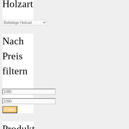
Holzart
Nach
Preis
filtern
Min.
Preis
Max.
Filter
Preis
Produkt-