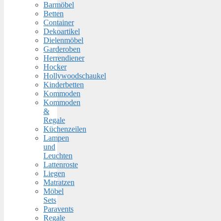
Barmöbel
Betten
Container
Dekoartikel
Dielenmöbel
Garderoben
Herrendiener
Hocker
Hollywoodschaukel
Kinderbetten
Kommoden
Kommoden
&
Regale
Küchenzeilen
Lampen
und
Leuchten
Lattenroste
Liegen
Matratzen
Möbel
Sets
Paravents
Regale