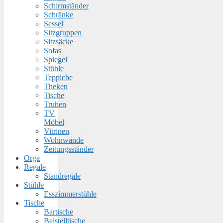
Schirmständer
Schränke
Sessel
Sitzgruppen
Sitzsäcke
Sofas
Spiegel
Stühle
Teppiche
Theken
Tische
Truhen
TV
Möbel
Vitrinen
Wohnwände
Zeitungsständer
Orga
Regale
Standregale
Stühle
Esszimmerstühle
Tische
Bartische
Beistelltische