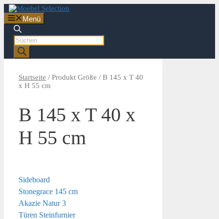
Zum
Inhalt
Menü
springen
Products
search
Startseite
/ Produkt Größe / B 145 x T 40
x H 55 cm
B 145 x T 40 x
H 55 cm
Sideboard
Stonegrace 145 cm
Akazie Natur 3
Türen Steinfurnier