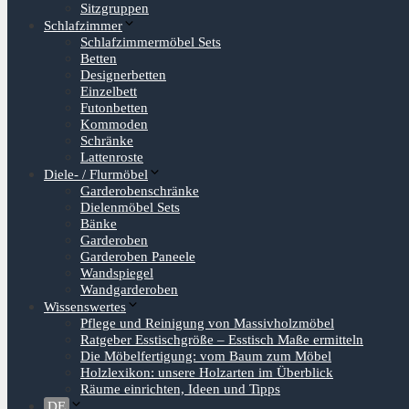
Sitzgruppen
Schlafzimmer
Schlafzimmermöbel Sets
Betten
Designerbetten
Einzelbett
Futonbetten
Kommoden
Schränke
Lattenroste
Diele- / Flurmöbel
Garderobenschränke
Dielenmöbel Sets
Bänke
Garderoben
Garderoben Paneele
Wandspiegel
Wandgarderoben
Wissenswertes
Pflege und Reinigung von Massivholzmöbel
Ratgeber Esstischgröße – Esstisch Maße ermitteln
Die Möbelfertigung: vom Baum zum Möbel
Holzlexikon: unsere Holzarten im Überblick
Räume einrichten, Ideen und Tipps
DE