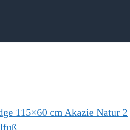
dge 115×60 cm Akazie Natur 2
lfuß