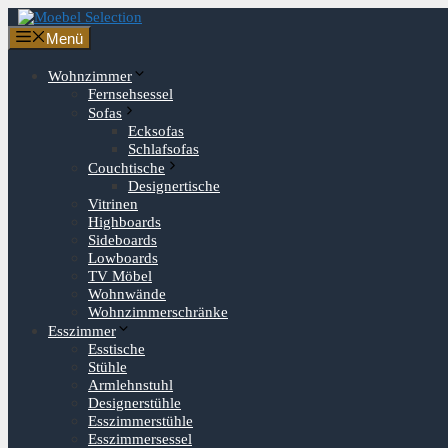
Zum
Inhalt
Menü
springen
Wohnzimmer
Fernsehsessel
Sofas
Ecksofas
Schlafsofas
Couchtische
Designertische
Vitrinen
Highboards
Sideboards
Lowboards
TV Möbel
Wohnwände
Wohnzimmerschränke
Esszimmer
Esstische
Stühle
Armlehnstuhl
Designerstühle
Esszimmerstühle
Esszimmersessel