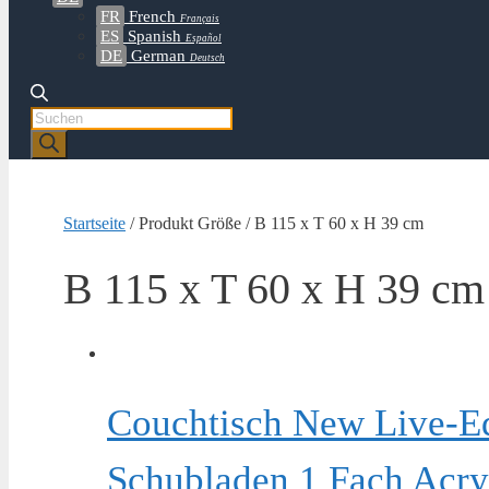
FR
French
Français
ES
Spanish
Español
DE
German
Deutsch
Products
search
Startseite
/ Produkt Größe / B 115 x T 60 x H 39 cm
B 115 x T 60 x H 39 cm
Couchtisch New Live-E
Schubladen 1 Fach Acry