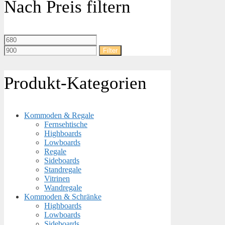
Nach Preis filtern
Min.
Max.
Preis
Preis
Filter
Produkt-Kategorien
Kommoden & Regale
Fernsehtische
Highboards
Lowboards
Regale
Sideboards
Standregale
Vitrinen
Wandregale
Kommoden & Schränke
Highboards
Lowboards
Sideboards