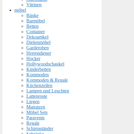
Vitrinen
möbel
Bänke
Barmöbel
Betten
Container
Dekoartikel
Dielenmöbel
Garderoben
Herrendiener
Hocker
Hollywoodschaukel
Kinderbetten
Kommoden
Kommoden & Regale
Küchenzeilen
Lampen und Leuchten
Lattenroste
Liegen
Matratzen
Möbel Sets
Paravents
Regale
Schirmständer
Schränke