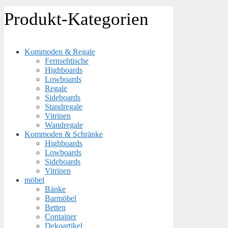
Produkt-Kategorien
Kommoden & Regale
Fernsehtische
Highboards
Lowboards
Regale
Sideboards
Standregale
Vitrinen
Wandregale
Kommoden & Schränke
Highboards
Lowboards
Sideboards
Vitrinen
möbel
Bänke
Barmöbel
Betten
Container
Dekoartikel