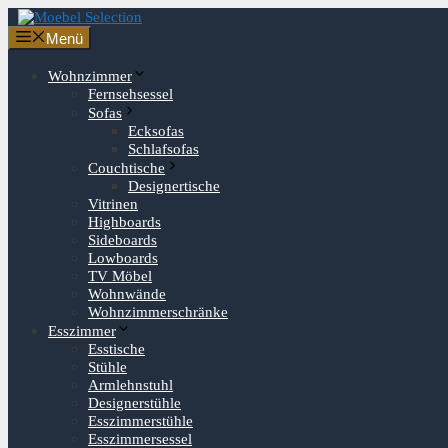
Zum
Inhalt
Menü
springen
Wohnzimmer
Fernsehsessel
Sofas
Ecksofas
Schlafsofas
Couchtische
Designertische
Vitrinen
Highboards
Sideboards
Lowboards
TV Möbel
Wohnwände
Wohnzimmerschränke
Esszimmer
Esstische
Stühle
Armlehnstuhl
Designerstühle
Esszimmerstühle
Esszimmersessel