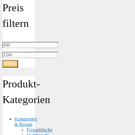
Preis
filtern
Min.
Preis
Max.
Filter
Preis
Produkt-
Kategorien
Kommoden
& Regale
Fernsehtische