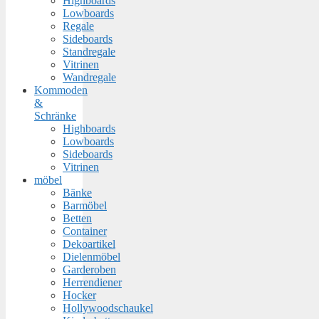
Highboards
Lowboards
Regale
Sideboards
Standregale
Vitrinen
Wandregale
Kommoden
&
Schränke
Highboards
Lowboards
Sideboards
Vitrinen
möbel
Bänke
Barmöbel
Betten
Container
Dekoartikel
Dielenmöbel
Garderoben
Herrendiener
Hocker
Hollywoodschaukel