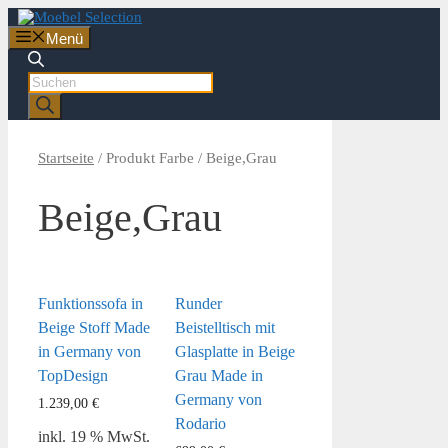
Zum
Inhalt
Menü
springen
Products
search
Startseite
/ Produkt Farbe / Beige,Grau
Beige,Grau
Funktionssofa in
Runder
Beige Stoff Made
Beistelltisch mit
in Germany von
Glasplatte in Beige
TopDesign
Grau Made in
Germany von
1.239,00
€
Rodario
inkl. 19 % MwSt.