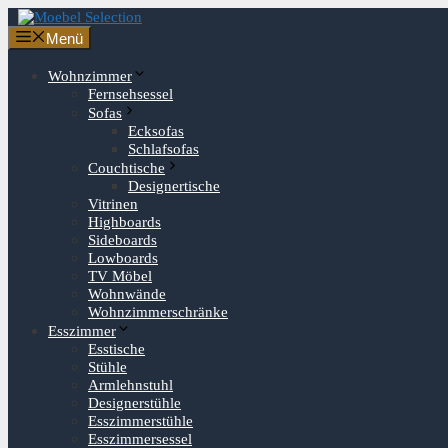
Zum
Inhalt
Menü
springen
Wohnzimmer
Fernsehsessel
Sofas
Ecksofas
Schlafsofas
Couchtische
Designertische
Vitrinen
Highboards
Sideboards
Lowboards
TV Möbel
Wohnwände
Wohnzimmerschränke
Esszimmer
Esstische
Stühle
Armlehnstuhl
Designerstühle
Esszimmerstühle
Esszimmersessel