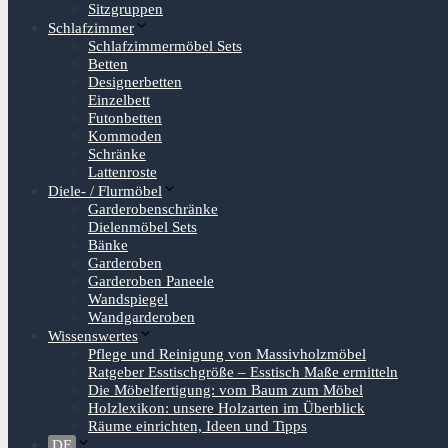
Sitzgruppen
Schlafzimmer
Schlafzimmermöbel Sets
Betten
Designerbetten
Einzelbett
Futonbetten
Kommoden
Schränke
Lattenroste
Diele- / Flurmöbel
Garderobenschränke
Dielenmöbel Sets
Bänke
Garderoben
Garderoben Paneele
Wandspiegel
Wandgarderoben
Wissenswertes
Pflege und Reinigung von Massivholzmöbel
Ratgeber Esstischgröße – Esstisch Maße ermitteln
Die Möbelfertigung: vom Baum zum Möbel
Holzlexikon: unsere Holzarten im Überblick
Räume einrichten, Ideen und Tipps
DE