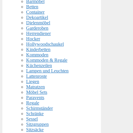
Barmöbel
Betten
Container
Dekoartikel
Dielenmöbel
Garderoben
Herrendiener
Hocker
Hollywoodschaukel
Kinderbetten
Kommoden
Kommoden & Regale
Küchenzeilen
Lampen und Leuchten
Lattenroste
Liegen
Matratzen
Möbel Sets
Paravents
Regale
Schirmständer
Schränke
Sessel
Sitzgruppen
Sitzsäcke