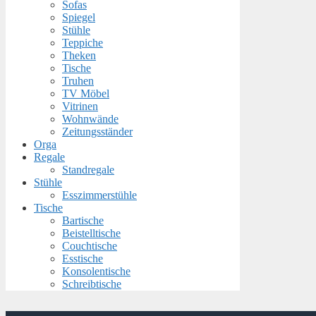
Sofas
Spiegel
Stühle
Teppiche
Theken
Tische
Truhen
TV Möbel
Vitrinen
Wohnwände
Zeitungsständer
Orga
Regale
Standregale
Stühle
Esszimmerstühle
Tische
Bartische
Beistelltische
Couchtische
Esstische
Konsolentische
Schreibtische