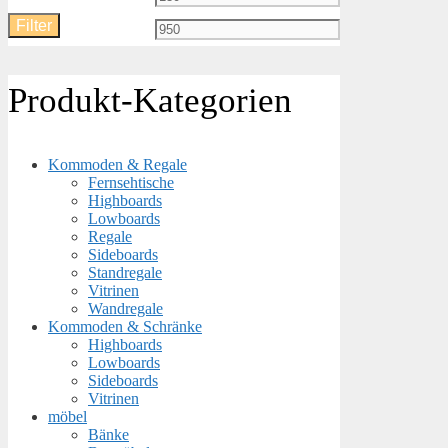
Filter
Preis
Preis
Produkt-Kategorien
Kommoden & Regale
Fernsehtische
Highboards
Lowboards
Regale
Sideboards
Standregale
Vitrinen
Wandregale
Kommoden & Schränke
Highboards
Lowboards
Sideboards
Vitrinen
möbel
Bänke