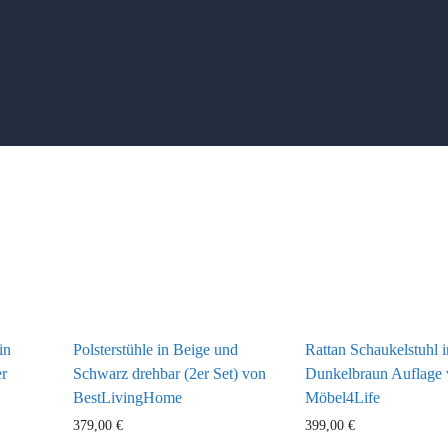
in
Polsterstühle in Beige und
Rattan Schaukelstuhl i
r
Schwarz drehbar (2er Set) von
Dunkelbraun Auflage
BestLivingHome
Möbel4Life
379,00
€
399,00
€