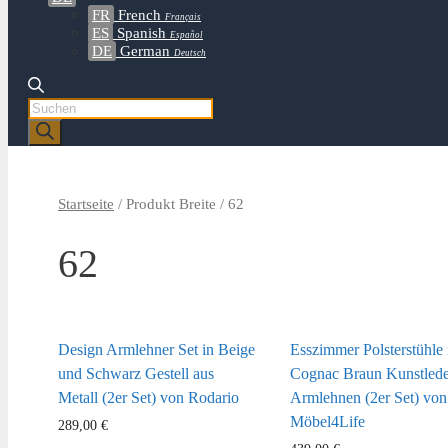
FR
French
Français
ES
Spanish
Español
DE
German
Deutsch
Products
search
Startseite
/ Produkt Breite / 62
62
Design Armlehner Set in Beige
Esszimmer Polsterstühle 
und Schwarz Gestell aus
Cognac Braun Kunstlede
Metall (2er Set) von Rodario
Armlehnen (2er Set) von
Möbel4Life
289,00
€