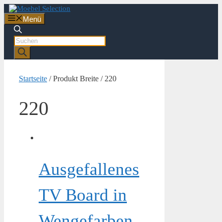
Zum
Inhalt
Menü
springen
Products
search
Startseite
/ Produkt Breite / 220
220
Ausgefallenes
TV Board in
Wengefarben