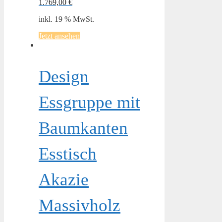
1.769,00
€
inkl. 19 % MwSt.
Jetzt ansehen
Design
Essgruppe mit
Baumkanten
Esstisch
Akazie
Massivholz