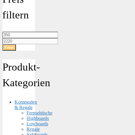
filtern
Min.
Preis
Max.
Preis
Filter
Produkt-
Kategorien
Kommoden
& Regale
Fernsehtische
Highboards
Lowboards
Regale
Sideboards