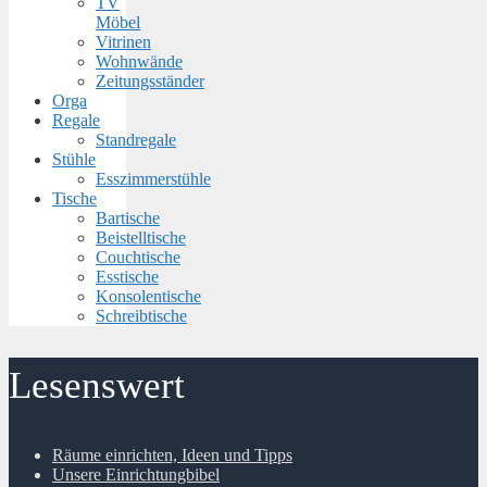
TV
Möbel
Vitrinen
Wohnwände
Zeitungsständer
Orga
Regale
Standregale
Stühle
Esszimmerstühle
Tische
Bartische
Beistelltische
Couchtische
Esstische
Konsolentische
Schreibtische
Lesenswert
Räume einrichten, Ideen und Tipps
Unsere Einrichtungbibel