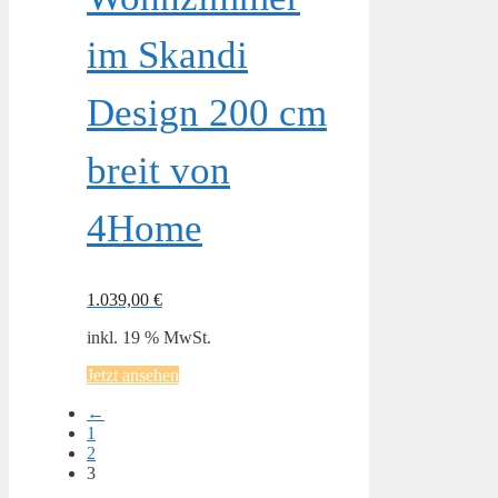
im Skandi
Design 200 cm
breit von
4Home
1.039,00
€
inkl. 19 % MwSt.
Jetzt ansehen
←
1
2
3