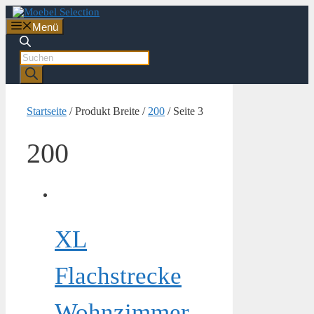
Zum
Inhalt
Menü
springen
Products
search
Startseite
/ Produkt Breite /
200
/ Seite 3
200
XL
Flachstrecke
Wohnzimmer