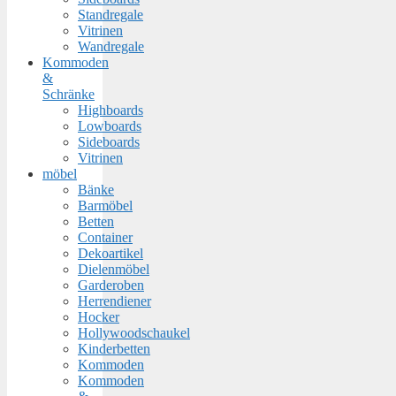
Standregale
Vitrinen
Wandregale
Kommoden
&
Schränke
Highboards
Lowboards
Sideboards
Vitrinen
möbel
Bänke
Barmöbel
Betten
Container
Dekoartikel
Dielenmöbel
Garderoben
Herrendiener
Hocker
Hollywoodschaukel
Kinderbetten
Kommoden
Kommoden