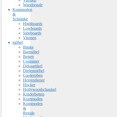
Vitrinen
Wandregale
Kommoden
&
Schränke
Highboards
Lowboards
Sideboards
Vitrinen
möbel
Bänke
Barmöbel
Betten
Container
Dekoartikel
Dielenmöbel
Garderoben
Herrendiener
Hocker
Hollywoodschaukel
Kinderbetten
Kommoden
Kommoden
&
Regale