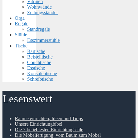
Vitrinen
Wohnwände
Zeitungsständer
Orga
Regale
Standregale
Stühle
Esszimmerstühle
Tische
Bartische
Beistelltische
Couchtische
Esstische
Konsolentische
Schreibtische
Lesenswert
Räume einrichten, Ideen und Tipps
Unsere Einrichtungbibel
Die 7 beliebtesten Einrichtungsstile
Die Möbelfertigung: vom Baum zum Möbel