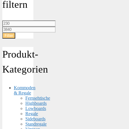
filtern
Min.
Preis
Max.
Preis
Filter
Produkt-
Kategorien
Kommoden
& Regale
Fernsehtische
Highboards
Lowboards
Regale
Sideboards
Standregale