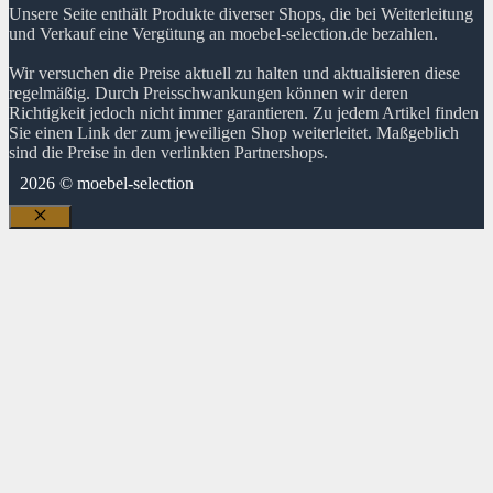
Unsere Seite enthält Produkte diverser Shops, die bei Weiterleitung
und Verkauf eine Vergütung an moebel-selection.de bezahlen.
Wir versuchen die Preise aktuell zu halten und aktualisieren diese
regelmäßig. Durch Preisschwankungen können wir deren
Richtigkeit jedoch nicht immer garantieren. Zu jedem Artikel finden
Sie einen Link der zum jeweiligen Shop weiterleitet. Maßgeblich
sind die Preise in den verlinkten Partnershops.
2026 © moebel-selection
Schließen