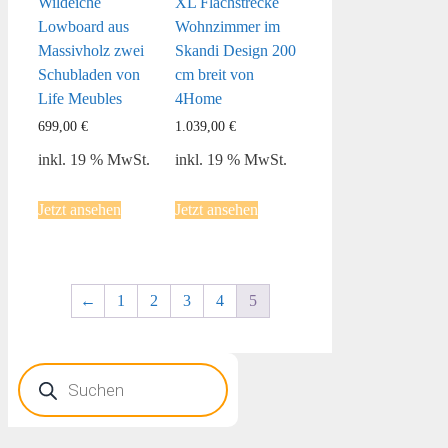
Wildeiche
XL Flachstrecke
Lowboard aus
Wohnzimmer im
Massivholz zwei
Skandi Design 200
Schubladen von
cm breit von
Life Meubles
4Home
699,00
€
1.039,00
€
inkl. 19 % MwSt.
inkl. 19 % MwSt.
Jetzt ansehen
Jetzt ansehen
←
1
2
3
4
5
Products
search