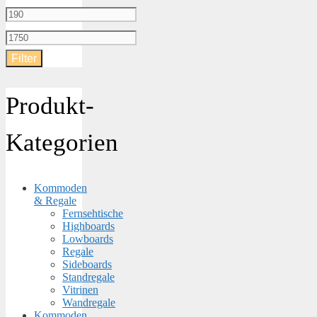
Min.
Preis
Max.
Filter
Preis
Produkt-
Kategorien
Kommoden
& Regale
Fernsehtische
Highboards
Lowboards
Regale
Sideboards
Standregale
Vitrinen
Wandregale
Kommoden