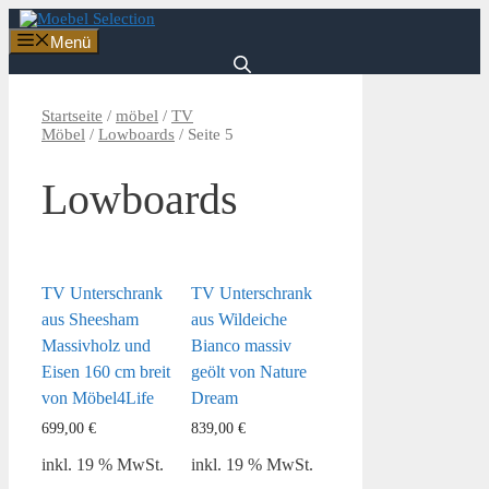
Zum
Inhalt
Menü
springen
Startseite
/
möbel
/
TV
Möbel
/
Lowboards
/ Seite 5
Lowboards
TV Unterschrank
TV Unterschrank
aus Sheesham
aus Wildeiche
Massivholz und
Bianco massiv
Eisen 160 cm breit
geölt von Nature
von Möbel4Life
Dream
699,00
€
839,00
€
inkl. 19 % MwSt.
inkl. 19 % MwSt.