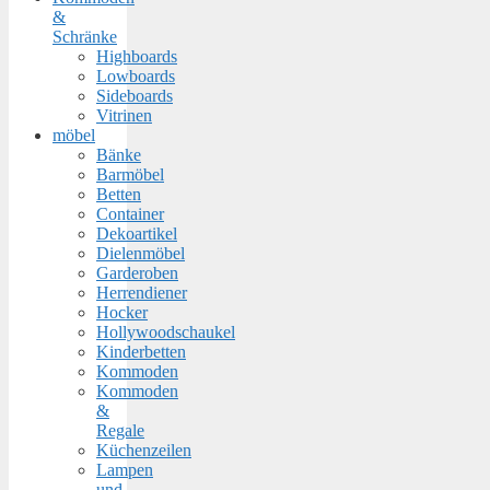
&
Schränke
Highboards
Lowboards
Sideboards
Vitrinen
möbel
Bänke
Barmöbel
Betten
Container
Dekoartikel
Dielenmöbel
Garderoben
Herrendiener
Hocker
Hollywoodschaukel
Kinderbetten
Kommoden
Kommoden
&
Regale
Küchenzeilen
Lampen
und