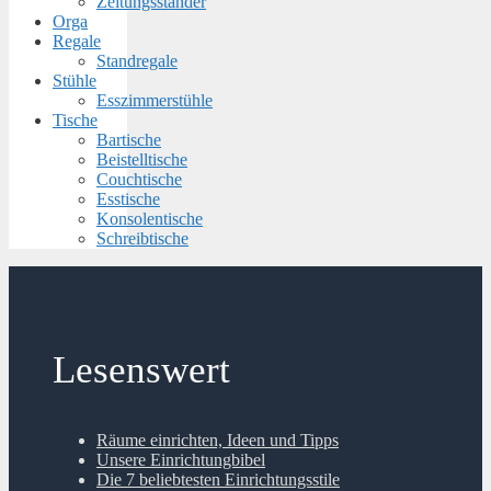
Zeitungsständer
Orga
Regale
Standregale
Stühle
Esszimmerstühle
Tische
Bartische
Beistelltische
Couchtische
Esstische
Konsolentische
Schreibtische
Lesenswert
Räume einrichten, Ideen und Tipps
Unsere Einrichtungbibel
Die 7 beliebtesten Einrichtungsstile