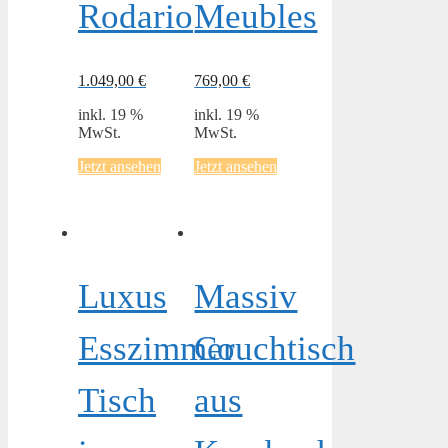
Rodario
Meubles
1.049,00
€
769,00
€
inkl. 19 %
inkl. 19 %
MwSt.
MwSt.
Jetzt ansehen
Jetzt ansehen
Luxus
Massiv
Esszimmer
Couchtisch
Tisch
aus