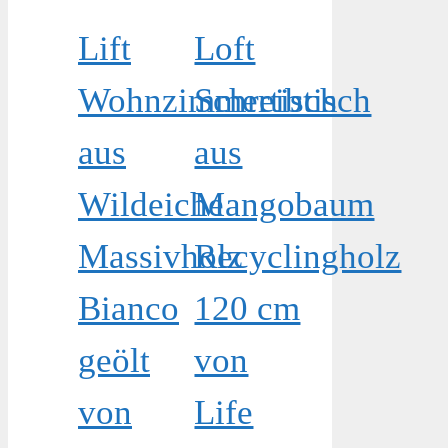
Lift
Loft
Wohnzimmertisch
Schreibtisch
aus
aus
Wildeiche
Mangobaum
Massivholz
Recyclingholz
Bianco
120 cm
geölt
von
von
Life