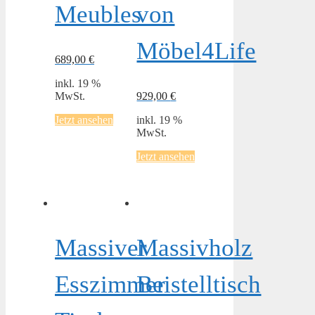
Meubles
von
Möbel4Life
689,00
€
inkl. 19 %
MwSt.
929,00
€
Jetzt ansehen
inkl. 19 %
MwSt.
Jetzt ansehen
Massiver
Massivholz
Esszimmer
Beistelltisch