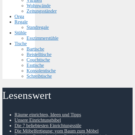
Vitrinen
Wohnwände
Zeitungsständer
Orga
Regale
Standregale
Stühle
Esszimmerstühle
Tische
Bartische
Beistelltische
Couchtische
Esstische
Konsolentische
Schreibtische
Lesenswert
Räume einrichten, Ideen und Tipps
Unsere Einrichtungbibel
Die 7 beliebtesten Einrichtungsstile
Die Möbelfertigung: vom Baum zum Möbel