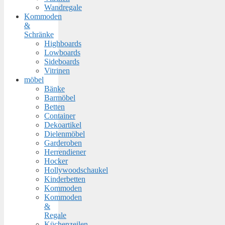
Wandregale
Kommoden
&
Schränke
Highboards
Lowboards
Sideboards
Vitrinen
möbel
Bänke
Barmöbel
Betten
Container
Dekoartikel
Dielenmöbel
Garderoben
Herrendiener
Hocker
Hollywoodschaukel
Kinderbetten
Kommoden
Kommoden
&
Regale
Küchenzeilen