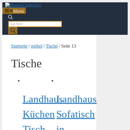
Zum
Inhalt
Menü
springen
Products
search
Startseite
/
möbel
/
Tische
/ Seite 13
Tische
Landhaus
Landhaus
Küchen
Sofatisch
Tisch
in