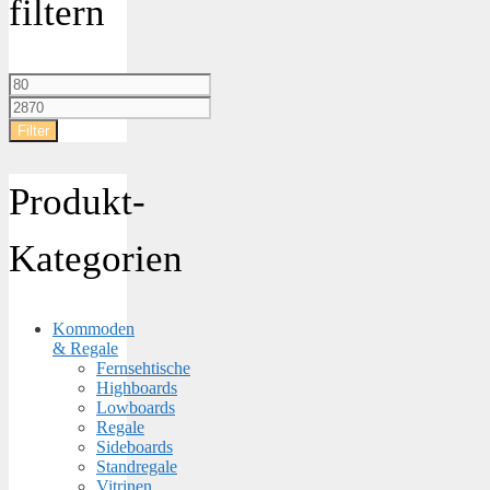
filtern
Min.
Preis
Max.
Preis
Filter
Produkt-
Kategorien
Kommoden
& Regale
Fernsehtische
Highboards
Lowboards
Regale
Sideboards
Standregale
Vitrinen