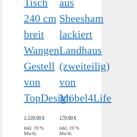
Tisch
aus
240 cm
Sheesham
breit
lackiert
Wangen
Landhaus
Gestell
(zweiteilig)
von
von
TopDesign
Möbel4Life
1.539,00
€
179,00
€
inkl. 19 %
inkl. 19 %
MwSt.
MwSt.