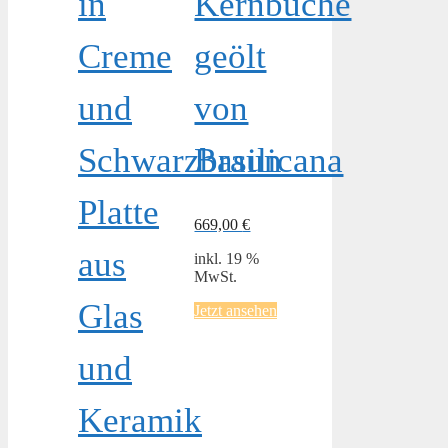
in
Kernbuche
Creme
geölt
und
von
Schwarzbraun
Basilicana
Platte
669,00
€
aus
inkl. 19 %
MwSt.
Glas
Jetzt ansehen
und
Keramik