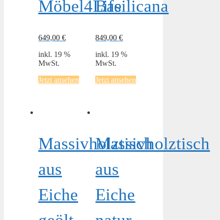
Möbel4Life
Basilicana
649,00
€
849,00
€
inkl. 19 %
inkl. 19 %
MwSt.
MwSt.
Jetzt ansehen
Jetzt ansehen
Massivholztisch
Massivholztisch
aus
aus
Eiche
Eiche