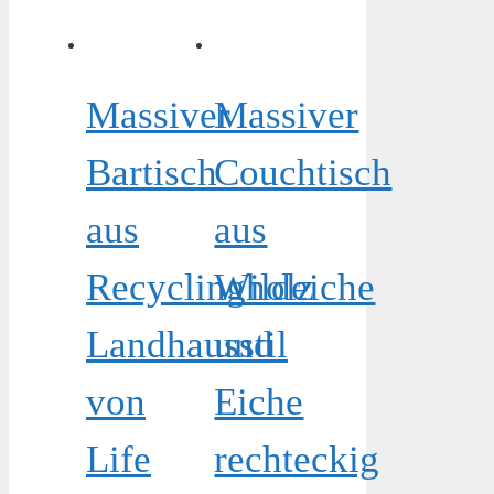
Massiver
Massiver
Bartisch
Couchtisch
aus
aus
Recyclingholz
Wildeiche
Landhausstil
und
von
Eiche
Life
rechteckig