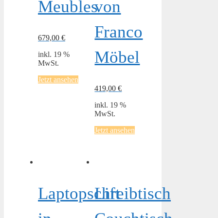
Meubles
von
Franco
679,00
€
Möbel
inkl. 19 %
MwSt.
Jetzt ansehen
419,00
€
inkl. 19 %
MwSt.
Jetzt ansehen
Laptopschreibtisch
Lift