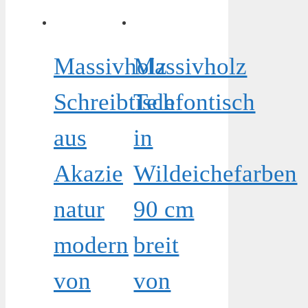
Massivholz
Massivholz
Schreibtisch
Telefontisch
aus
in
Akazie
Wildeichefarben
natur
90 cm
modern
breit
von
von