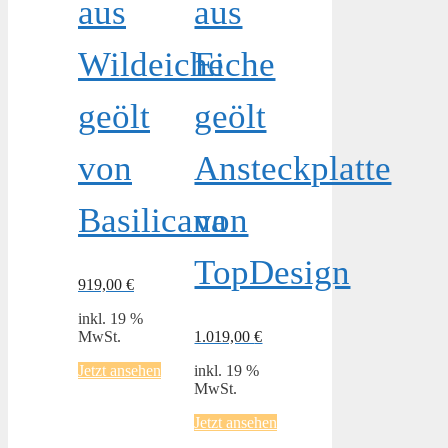
aus
aus
Wildeiche
Eiche
geölt
geölt
von
Ansteckplatte
Basilicana
von
TopDesign
919,00
€
inkl. 19 %
MwSt.
1.019,00
€
Jetzt ansehen
inkl. 19 %
MwSt.
Jetzt ansehen