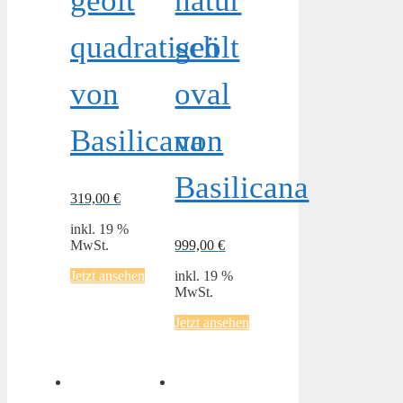
geölt
natur
quadratisch
geölt
von
oval
Basilicana
von
Basilicana
319,00
€
inkl. 19 %
MwSt.
999,00
€
Jetzt ansehen
inkl. 19 %
MwSt.
Jetzt ansehen