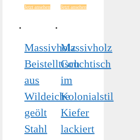
Jetzt ansehen
Jetzt ansehen
Massivholz
Massivholz
Beistelltisch
Couchtisch
aus
im
Wildeiche
Kolonialstil
geölt
Kiefer
Stahl
lackiert