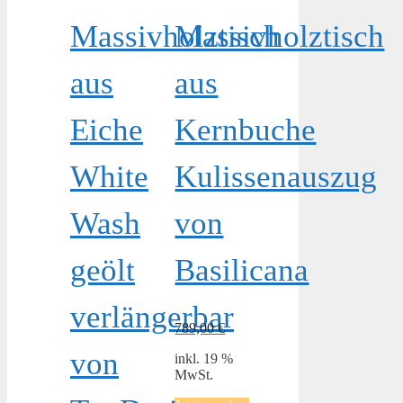
Massivholztisch
Massivholztisch
aus
aus
Eiche
Kernbuche
White
Kulissenauszug
Wash
von
geölt
Basilicana
verlängerbar
789,00
€
von
inkl. 19 %
MwSt.