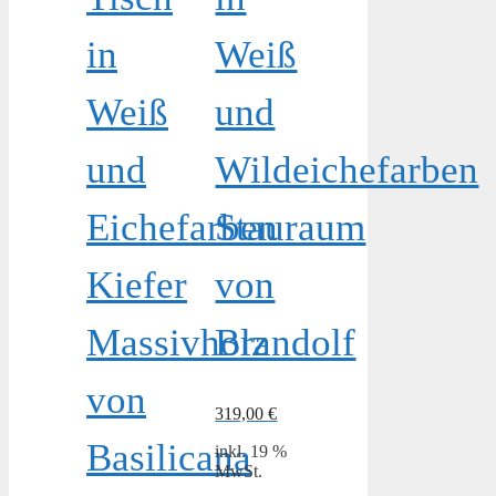
in
Weiß
Weiß
und
und
Wildeichefarben
Eichefarben
Stauraum
Kiefer
von
Massivholz
Brandolf
von
319,00
€
Basilicana
inkl. 19 %
MwSt.