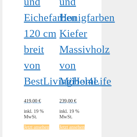
und
und
Eichefarben
Honigfarben
120 cm
Kiefer
breit
Massivholz
von
von
BestLivingHome
Möbel4Life
419,00
€
239,00
€
inkl. 19 %
inkl. 19 %
MwSt.
MwSt.
Jetzt ansehen
Jetzt ansehen