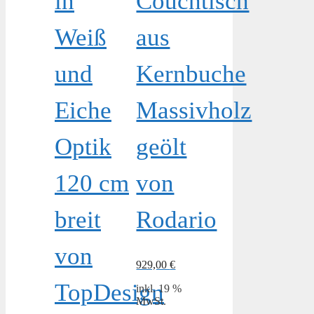
in
Couchtisch
Weiß
aus
und
Kernbuche
Eiche
Massivholz
Optik
geölt
120 cm
von
breit
Rodario
von
929,00
€
TopDesign
inkl. 19 %
MwSt.