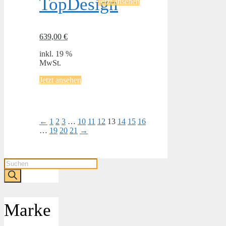
TopDesign
Jetzt ansehen
639,00
€
inkl. 19 %
MwSt.
Jetzt ansehen
←
1
2
3
…
10
11
12
13
14
15
16
…
19
20
21
→
Products
search
Marke