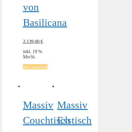
von
Basilicana
2.139,00
€
inkl. 19 %
MwSt.
Jetzt ansehen
Massiv
Massiv
Couchtisch
Esstisch