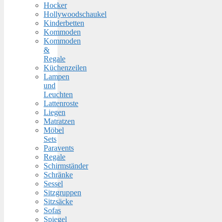
Hocker
Hollywoodschaukel
Kinderbetten
Kommoden
Kommoden
&
Regale
Küchenzeilen
Lampen
und
Leuchten
Lattenroste
Liegen
Matratzen
Möbel
Sets
Paravents
Regale
Schirmständer
Schränke
Sessel
Sitzgruppen
Sitzsäcke
Sofas
Spiegel