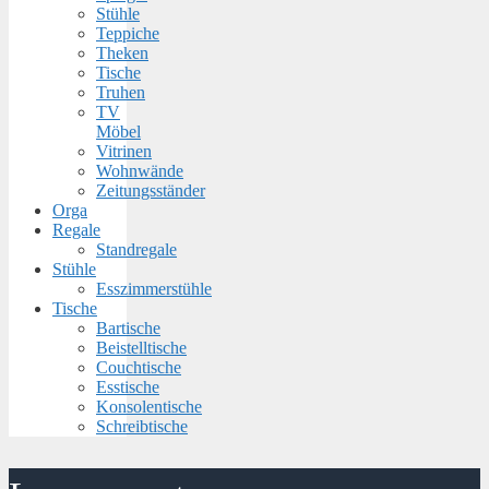
Stühle
Teppiche
Theken
Tische
Truhen
TV
Möbel
Vitrinen
Wohnwände
Zeitungsständer
Orga
Regale
Standregale
Stühle
Esszimmerstühle
Tische
Bartische
Beistelltische
Couchtische
Esstische
Konsolentische
Schreibtische