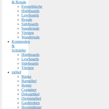
& Regale
Fernsehtische
Highboards
Lowboards
Regale
Sideboards
Standregale
Vitrinen
Wandregale
Kommoden
&
Schränke
Highboards
Lowboards
Sideboards
Vitrinen
möbel
Bänke
Barmöbel
Betten
Container
Dekoartikel
Dielenmöbel
Garderoben
Herrendiener