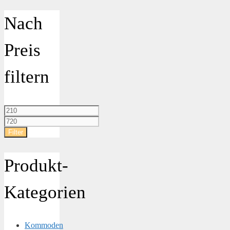
Nach
Preis
filtern
Min.
Preis
Max.
Preis
Filter
Produkt-
Kategorien
Kommoden