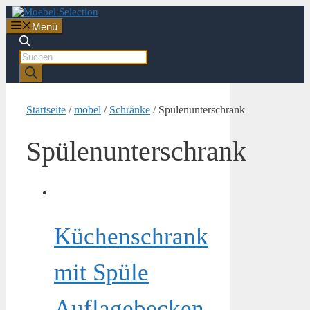
Zum
Inhalt
Menü
springen
Products
search
Startseite
/
möbel
/
Schränke
/ Spülenunterschrank
Spülenunterschrank
Küchenschrank
mit Spüle
Auflagebecken