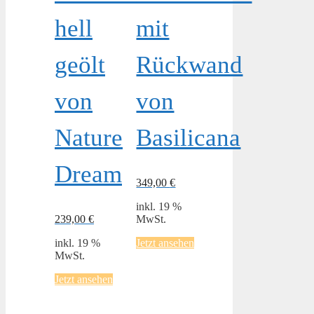
hell
mit
geölt
Rückwand
von
von
Nature
Basilicana
Dream
349,00
€
inkl. 19 %
239,00
€
MwSt.
inkl. 19 %
Jetzt ansehen
MwSt.
Jetzt ansehen