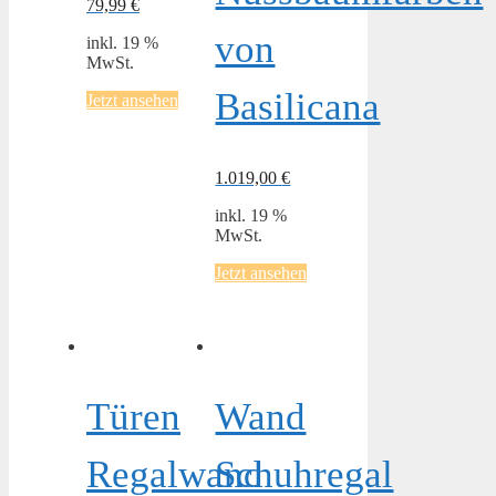
79,99
€
von
inkl. 19 %
MwSt.
Basilicana
Jetzt ansehen
1.019,00
€
inkl. 19 %
MwSt.
Jetzt ansehen
Türen
Wand
Regalwand
Schuhregal