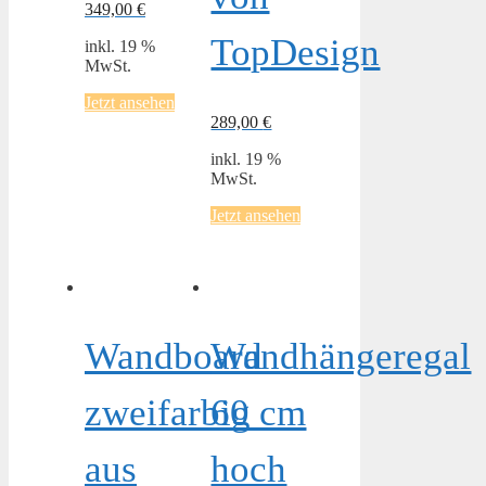
349,00
€
TopDesign
inkl. 19 %
MwSt.
Jetzt ansehen
289,00
€
inkl. 19 %
MwSt.
Jetzt ansehen
Wandboard
Wandhängeregal
zweifarbig
60 cm
aus
hoch