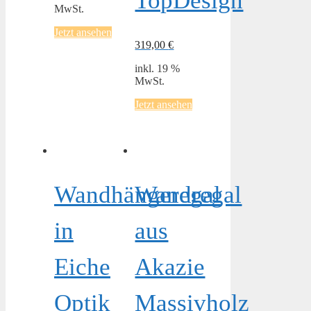
TopDesign
MwSt.
Jetzt ansehen
319,00
€
inkl. 19 %
MwSt.
Jetzt ansehen
Wandhängeregal
Wandregal
in
aus
Eiche
Akazie
Optik
Massivholz