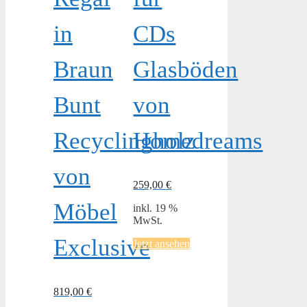
in
CDs
Braun
Glasböden
Bunt
von
Recyclingholz
Homedreams
von
259,00
€
Möbel
inkl. 19 %
MwSt.
Exclusive
Jetzt ansehen
819,00
€