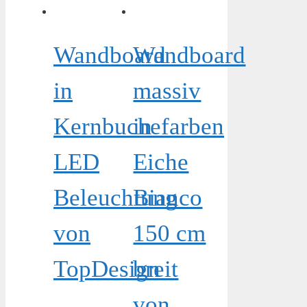
Wandboard
Wandboard
in
massiv
Kernbuchefarben
in
LED
Eiche
Beleuchtung
Bianco
von
150 cm
TopDesign
breit
von