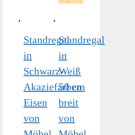
Jetzt ansehen
Standregal
Standregal
in
in
Schwarz-
Weiß
Akaziefarben
50 cm
Eisen
breit
von
von
Möbel
Möbel