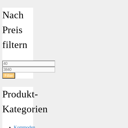
Nach
Preis
filtern
Min.
Preis
Max.
Preis
Filter
Produkt-
Kategorien
Kommoden