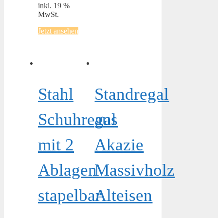
inkl. 19 %
MwSt.
Jetzt ansehen
Stahl
Standregal
Schuhregal
aus
mit 2
Akazie
Ablagen
Massivholz
stapelbar
Alteisen