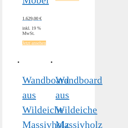
Möbel
1.629,00
€
inkl. 19 %
MwSt.
Jetzt ansehen
Wandboard
Wandboard
aus
aus
Wildeiche
Wildeiche
Massivholz
Massivholz