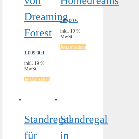
von
Homedreams
Dreaming
589,00
€
Forest
inkl. 19 %
MwSt.
Jetzt ansehen
1.099,00
€
inkl. 19 %
MwSt.
Jetzt ansehen
Standregal
Standregal
für
in