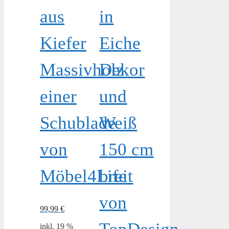
aus
in
Kiefer
Eiche
Massivholz
Dekor
einer
und
Schublade
Weiß
von
150 cm
Möbel4Life
breit
von
99,99
€
inkl. 19 %