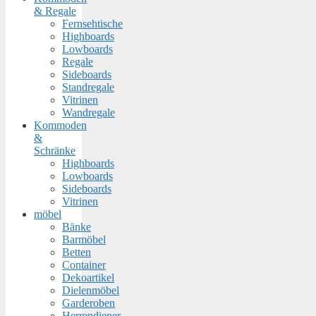
& Regale
Fernsehtische
Highboards
Lowboards
Regale
Sideboards
Standregale
Vitrinen
Wandregale
Kommoden
&
Schränke
Highboards
Lowboards
Sideboards
Vitrinen
möbel
Bänke
Barmöbel
Betten
Container
Dekoartikel
Dielenmöbel
Garderoben
Herrendiener