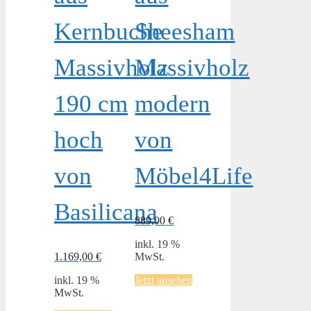
Kernbuche
Sheesham
Massivholz
Massivholz
190 cm
modern
hoch
von
von
Möbel4Life
Basilicana
889,00
€
inkl. 19 %
1.169,00
€
MwSt.
inkl. 19 %
Jetzt ansehen
MwSt.