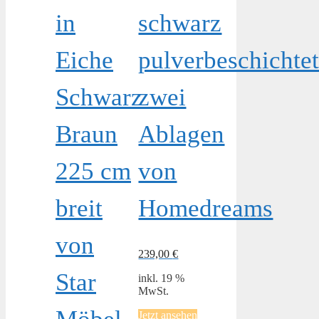
in
schwarz
Eiche
pulverbeschichte
Schwarz
zwei
Braun
Ablagen
225 cm
von
breit
Homedreams
von
239,00
€
Star
inkl. 19 %
MwSt.
Jetzt ansehen