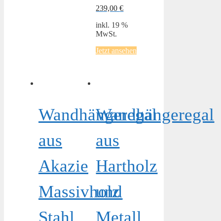
239,00
€
inkl. 19 %
MwSt.
Jetzt ansehen
Wandhängeregal
Wandhängeregal
aus
aus
Akazie
Hartholz
Massivholz
und
Stahl
Metall