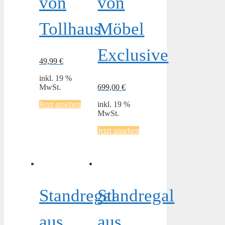
von
von
Tollhaus
Möbel
Exclusive
49,99
€
inkl. 19 %
MwSt.
699,00
€
Jetzt ansehen
inkl. 19 %
MwSt.
Jetzt ansehen
Standregal
Standregal
aus
aus