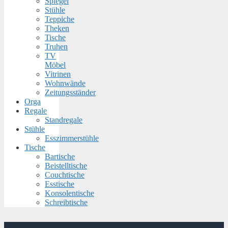
Spiegel
Stühle
Teppiche
Theken
Tische
Truhen
TV
Möbel
Vitrinen
Wohnwände
Zeitungsständer
Orga
Regale
Standregale
Stühle
Esszimmerstühle
Tische
Bartische
Beistelltische
Couchtische
Esstische
Konsolentische
Schreibtische