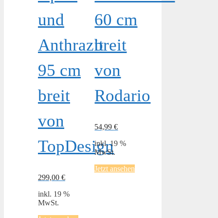
und
60 cm
Anthrazit
breit
95 cm
von
breit
Rodario
von
54,99
€
TopDesign
inkl. 19 %
MwSt.
Jetzt ansehen
299,00
€
inkl. 19 %
MwSt.