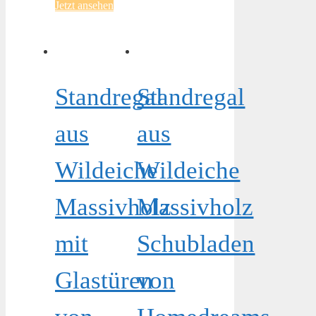
Jetzt ansehen
Standregal
Standregal
aus
aus
Wildeiche
Wildeiche
Massivholz
Massivholz
mit
Schubladen
Glastüren
von