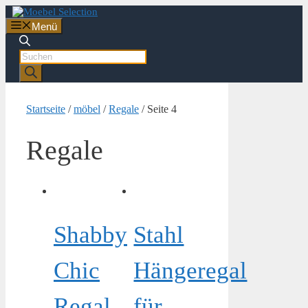
Zum
Inhalt
Menü
springen
Products
search
Startseite
/
möbel
/
Regale
/ Seite 4
Regale
Shabby
Stahl
Chic
Hängeregal
Regal
für