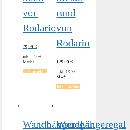
von
rund
Rodario
von
Rodario
79,99
€
inkl. 19 %
MwSt.
129,00
€
Jetzt ansehen
inkl. 19 %
MwSt.
Jetzt ansehen
Wandhängeregal
Wandhängeregal