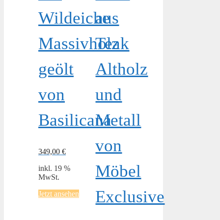
Wildeiche
aus
Massivholz
Teak
geölt
Altholz
von
und
Basilicana
Metall
von
349,00
€
Möbel
inkl. 19 %
MwSt.
Exclusive
Jetzt ansehen