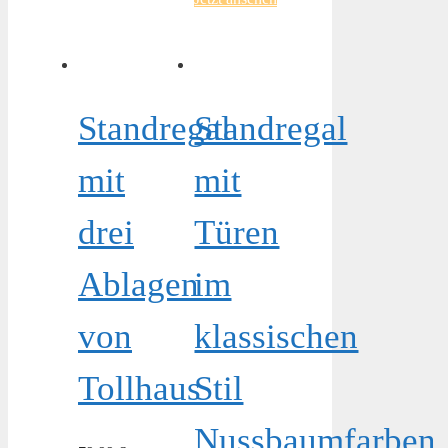
Standregal
Standregal
mit
mit
drei
Türen
Ablagen
im
von
klassischen
Tollhaus
Stil
Nussbaumfarben