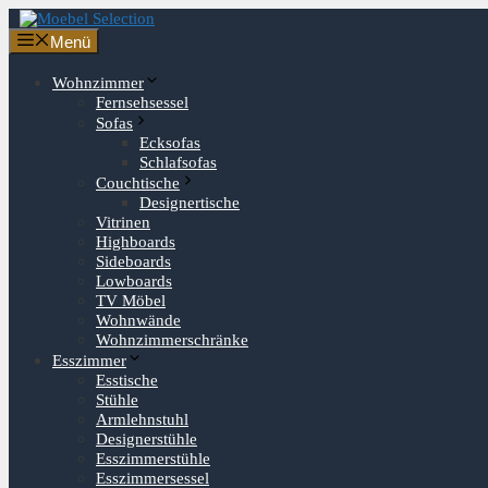
Zum
Inhalt
Menü
springen
Wohnzimmer
Fernsehsessel
Sofas
Ecksofas
Schlafsofas
Couchtische
Designertische
Vitrinen
Highboards
Sideboards
Lowboards
TV Möbel
Wohnwände
Wohnzimmerschränke
Esszimmer
Esstische
Stühle
Armlehnstuhl
Designerstühle
Esszimmerstühle
Esszimmersessel