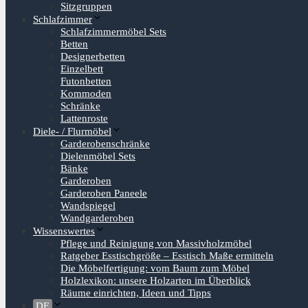
Sitzgruppen
Schlafzimmer
Schlafzimmermöbel Sets
Betten
Designerbetten
Einzelbett
Futonbetten
Kommoden
Schränke
Lattenroste
Diele- / Flurmöbel
Garderobenschränke
Dielenmöbel Sets
Bänke
Garderoben
Garderoben Paneele
Wandspiegel
Wandgarderoben
Wissenswertes
Pflege und Reinigung von Massivholzmöbel
Ratgeber Esstischgröße – Esstisch Maße ermitteln
Die Möbelfertigung: vom Baum zum Möbel
Holzlexikon: unsere Holzarten im Überblick
Räume einrichten, Ideen und Tipps
DE