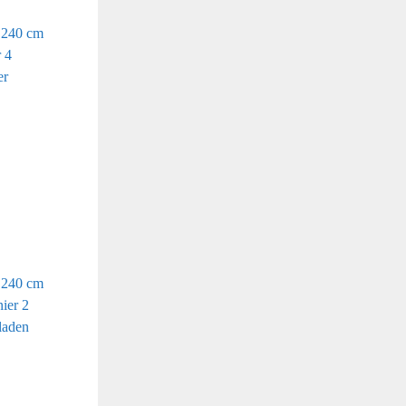
 240 cm
 4
er
 240 cm
ier 2
laden