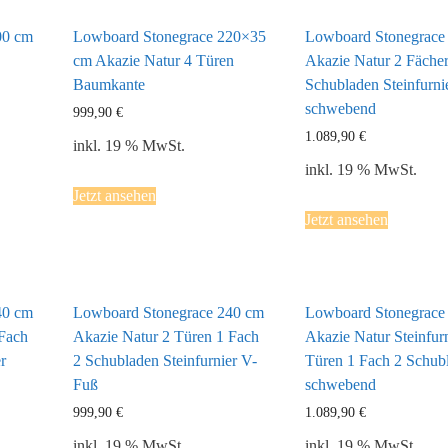
00 cm
Lowboard Stonegrace 220×35
Lowboard Stonegrace
cm Akazie Natur 4 Türen
Akazie Natur 2 Fächer
Baumkante
Schubladen Steinfurni
schwebend
999,90
€
1.089,90
€
inkl. 19 % MwSt.
inkl. 19 % MwSt.
Jetzt ansehen
Jetzt ansehen
40 cm
Lowboard Stonegrace 240 cm
Lowboard Stonegrace
 Fach
Akazie Natur 2 Türen 1 Fach
Akazie Natur Steinfurn
r
2 Schubladen Steinfurnier V-
Türen 1 Fach 2 Schub
Fuß
schwebend
999,90
€
1.089,90
€
inkl. 19 % MwSt.
inkl. 19 % MwSt.