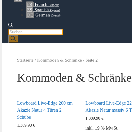
FR
French
Français
ES
Spanish
Español
DE
German
Deutsch
Products
search
Startseite
/
Kommoden & Schränke
/ Seite 2
Kommoden & Schränke
Lowboard Live-Edge 200 cm
Lowboard Live-Edge 22
Akazie Natur 4 Türen 2
Akazie Natur massiv 6 
Schübe
1.389,90
€
1.389,90
€
inkl. 19 % MwSt.