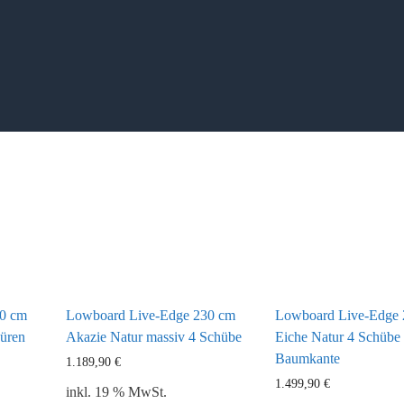
0 cm
Lowboard Live-Edge 230 cm
Lowboard Live-Edge 
Türen
Akazie Natur massiv 4 Schübe
Eiche Natur 4 Schübe
Baumkante
1.189,90
€
1.499,90
€
inkl. 19 % MwSt.